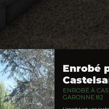
Enrobé 
Castelsa
ENROBÉ À CAS
GARONNE 82