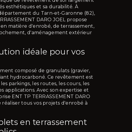
nique de revêtement de sol largement
és esthétiques et sa durabilité. À
e département du Tarn-et-Garonne (82),
 TERRASSEMENT DARO JOEL propose
é en matière d'enrobé, de terrassement,
nrochement, d'aménagement extérieur
lution idéale pour vos
ement composé de granulats (gravier,
n liant hydrocarboné. Ce revêtement est
es parkings, les routes, les cours, les
res applications. Avec son expertise et
ntreprise ENT TP TERRASSEMENT DARO
réaliser tous vos projets d'enrobé à
plets en terrassement
blics