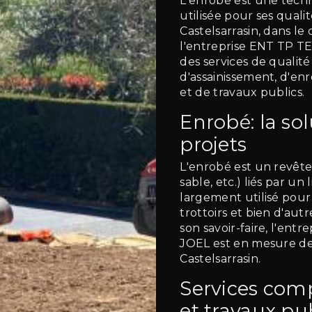
L'enrobé est une tech
utilisée pour ses qualit
Castelsarrasin, dans l
l'entreprise ENT TP
des services de qualit
d'assainissement, d'e
et de travaux publics.
Enrobé: la so
projets
L'enrobé est un revêt
sable, etc.) liés par u
largement utilisé pour l
trottoirs et bien d'aut
son savoir-faire, l'e
JOEL est en mesure de 
Castelsarrasin.
Services com
et travaux pu