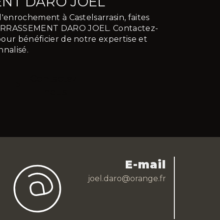
NT DARO JOEL
'enrochement à Castelsarrasin, faites
TERRASSEMENT DARO JOEL. Contactez-
our bénéficier de notre expertise et
nnalisé.
Contactez-
nous
E-mail
joel.daro@orange.fr