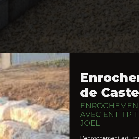
Enroche
de Caste
ENROCHEMENT
AVEC ENT TP
JOEL
L'enrochement est une 