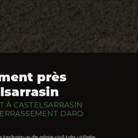
ment près
lsarrasin
 À CASTELSARRASIN
 TERRASSEMENT DARO
technique de génie civil très utilisée