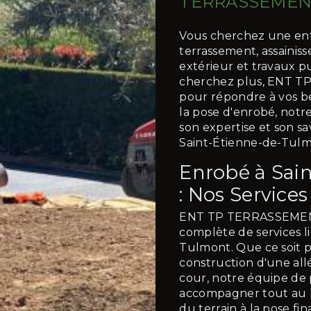
TERRASSEMEN
Vous cherchez une ent
terrassement, assain
extérieur et travaux p
cherchez plus, ENT 
pour répondre à vos bes
la pose d'enrobé, notr
son expertise et son sa
Saint-Étienne-de-Tulm
Enrobé à Sai
: Nos Services
ENT TP TERRASSEMEN
complète de services li
Tulmont. Que ce soit po
construction d'une al
cour, notre équipe de 
accompagner tout au lo
du terrain à la pose fi