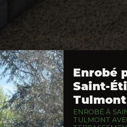
Enrobé 
Saint-Ét
Tulmont
ENROBÉ À SAI
TULMONT AVE