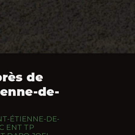
près de
ienne-de-
NT-ÉTIENNE-DE-
C ENT TP