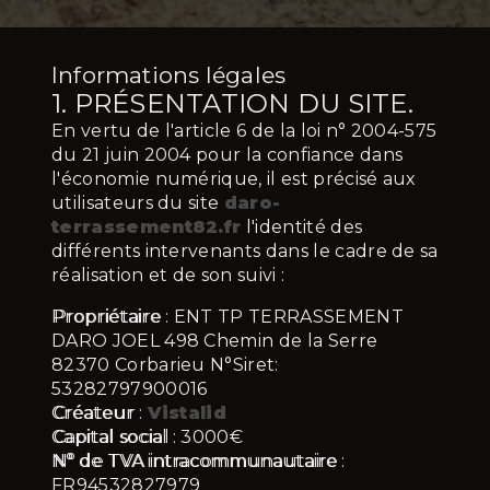
Informations légales
1. PRÉSENTATION DU SITE.
En vertu de l'article 6 de la loi n° 2004-575
du 21 juin 2004 pour la confiance dans
l'économie numérique, il est précisé aux
utilisateurs du site
daro-
terrassement82.fr
l'identité des
différents intervenants dans le cadre de sa
réalisation et de son suivi :
Propriétaire
: ENT TP TERRASSEMENT
DARO JOEL 498 Chemin de la Serre
82370 Corbarieu N°Siret:
53282797900016
Créateur
:
Vistalid
Capital social
: 3000€
N° de TVA intracommunautaire
:
FR94532827979