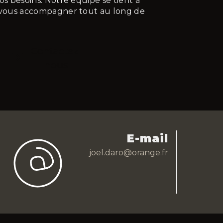
os besoins. Notre équipe se tient à
r vous accompagner tout au long de
Contactez-
nous
E-mail
joel.daro@orange.fr