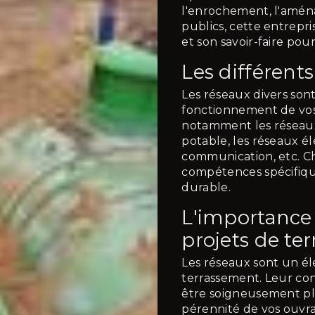
l'enrochement, l'amén
publics, cette entrepri
et son savoir-faire pour
Les différent
Les réseaux divers sont
fonctionnement de vos
notamment les réseaux 
potable, les réseaux él
communication, etc. C
compétences spécifique
durable.
L'importance 
projets de te
Les réseaux sont un él
terrassement. Leur con
être soigneusement pla
pérennité de vos ouvra