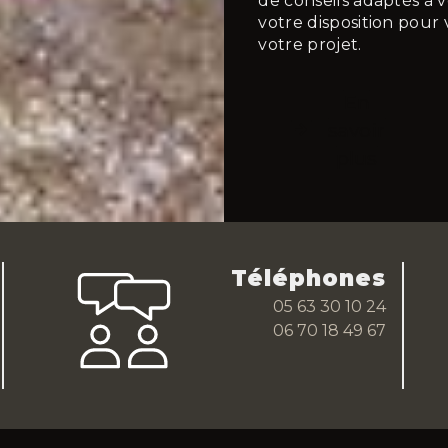
de conseils adaptés à v
votre disposition pou
votre projet.
En
savoir
plus
Téléphones
05 63 30 10 24
06 70 18 49 67